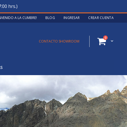
:00 hrs.)
ENVENIDO A LA CUMBRE!
BLOG
INGRESAR
CREAR CUENTA
artículos
0
Cart
CONTACTO SHOWROOM
AS