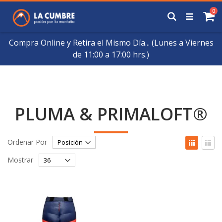
Saltar
art
0
a
Buscar
Ca
Contenido
Compra Online y Retira el Mismo Día... (Lunes a Viernes
de 11:00 a 17:00 hrs.)
PLUMA & PRIMALOFT®
Fijar
Ver
Ordenar Por
Órden
como
Cuadrícul
List
Descendente
Mostrar