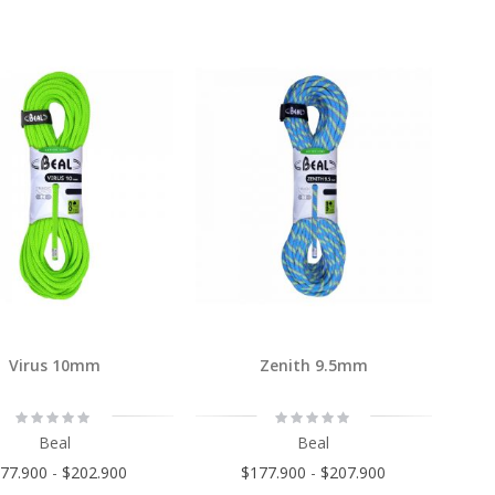
Virus 10mm
Zenith 9.5mm
Rating:
Rating:
0%
0%
Beal
Beal
77.900
-
$202.900
$177.900
-
$207.900