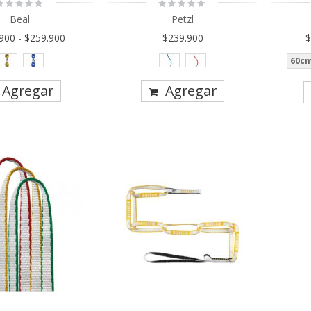
ating:
Rating:
0%
0%
Beal
Petzl
.900
-
$259.900
$239.900
$
60c
Agregar
Agregar