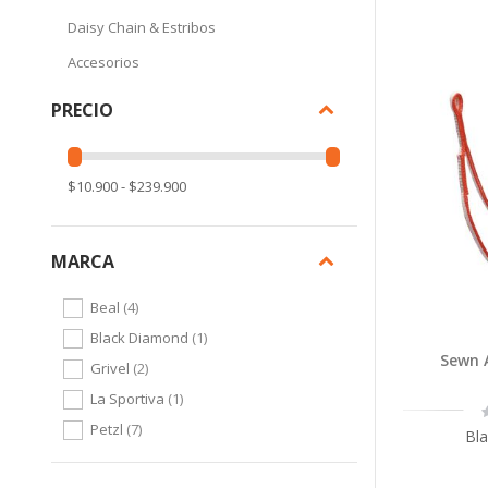
Daisy Chain & Estribos
Accesorios
PRECIO
$10.900 - $239.900
MARCA
items
Beal
4
item
Black Diamond
1
Sewn 
items
Grivel
2
item
La Sportiva
1
R
items
Petzl
7
Bl