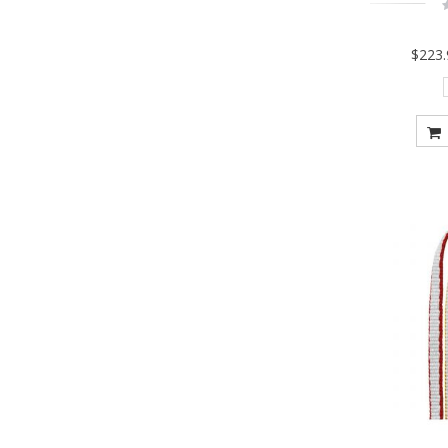
R
$223