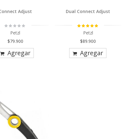
Connect Adjust
Dual Connect Adjust
Rating:
Calificación:
0%
100%
Petzl
Petzl
$79.900
$89.900
Agregar
Agregar