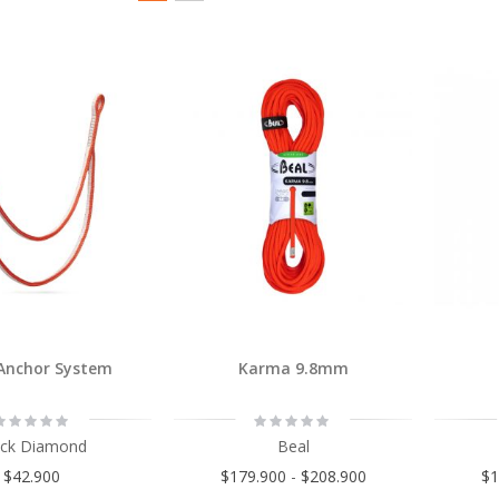
Órden
como
Cuadrícula
Lista
Descendente
Anchor System
Karma 9.8mm
ating:
Rating:
0%
0%
ack Diamond
Beal
$42.900
$179.900
-
$208.900
$1