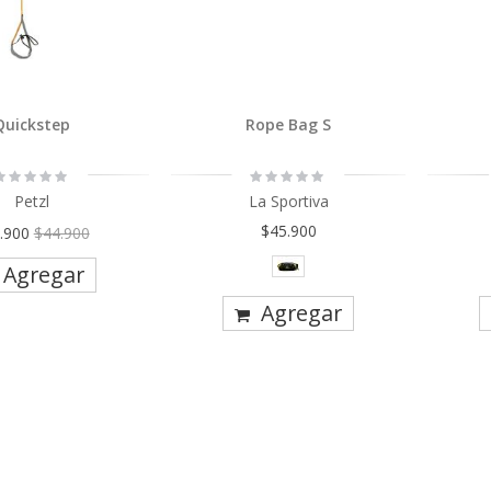
Quickstep
Rope Bag S
ating:
Rating:
0%
0%
Petzl
La Sportiva
io
$45.900
.900
$44.900
cial
Agregar
Agregar