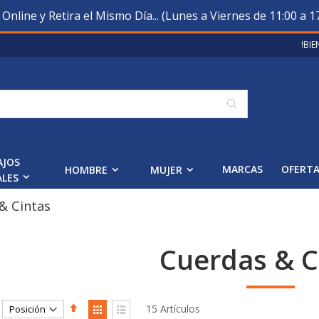
nline y Retira el Mismo Día... (Lunes a Viernes de 11:00 a 17
!BI
Buscar
AJOS
MARCAS
OFERT
HOMBRE
MUJER
ALES
& Cintas
Cuerdas & C
Fijar
Ver
15
Artículos