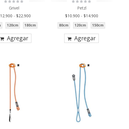
Rating:
Rating:
0%
0%
Grivel
Petzl
12.900
-
$22.900
$10.900
-
$14.900
m
120cm
180cm
80cm
120cm
150cm
Agregar
Agregar