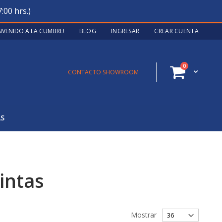
:00 hrs.)
ENVENIDO A LA CUMBRE!
BLOG
INGRESAR
CREAR CUENTA
artículos
0
Cart
CONTACTO SHOWROOM
AS
intas
Mostrar