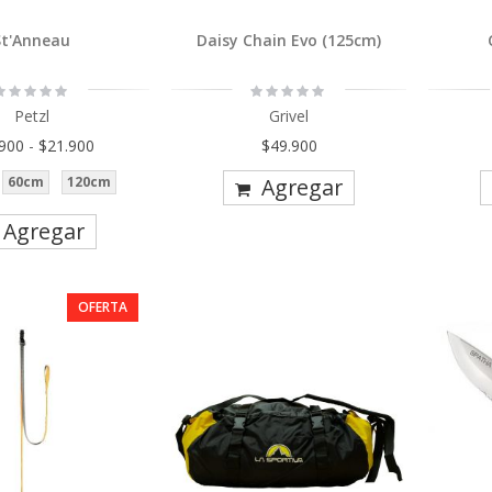
St'Anneau
Daisy Chain Evo (125cm)
ating:
Rating:
0%
0%
Petzl
Grivel
.900
-
$21.900
$49.900
60cm
120cm
Agregar
Agregar
OFERTA