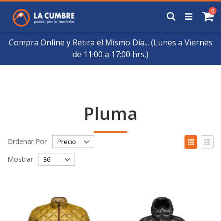
Saltar
art
0
a
Buscar
Ca
Contenido
Compra Online y Retira el Mismo Día... (Lunes a Viernes
de 11:00 a 17:00 hrs.)
Pluma
Fijar
Ver
Ordenar Por
Órden
como
Cuadrícul
List
Descendente
Mostrar