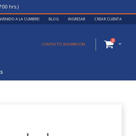
:00 hrs.)
ENVENIDO A LA CUMBRE!
BLOG
INGRESAR
CREAR CUENTA
artículos
0
Cart
CONTACTO SHOWROOM
AS