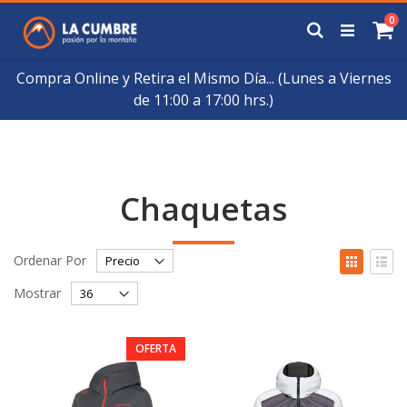
Saltar
art
0
a
Buscar
Ca
Contenido
Compra Online y Retira el Mismo Día... (Lunes a Viernes
de 11:00 a 17:00 hrs.)
Chaquetas
Fijar
Ver
Ordenar Por
Órden
como
Cuadrícul
List
Descendente
Mostrar
OFERTA