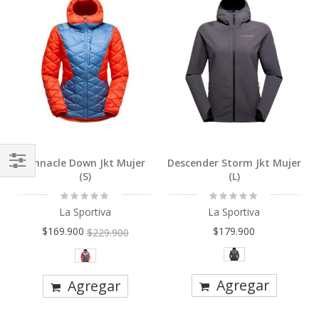
Pinnacle Down Jkt Mujer
Descender Storm Jkt Mujer
(S)
(L)
Comprar
Rating:
Rating:
Por
0%
0%
La Sportiva
La Sportiva
$169.900
$179.900
$229.900
Agregar
Agregar