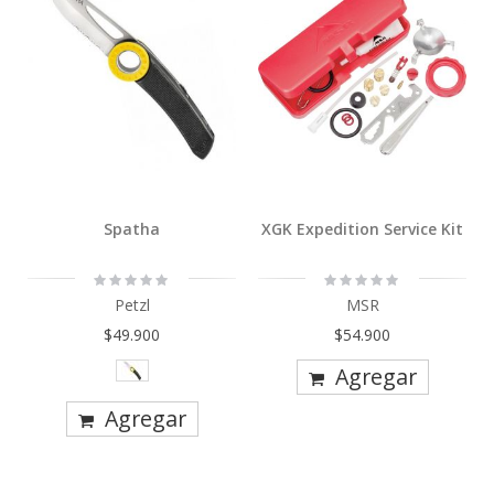
Spatha
XGK Expedition Service Kit
Rating:
Rating:
0%
0%
Petzl
MSR
$49.900
$54.900
Agregar
Agregar