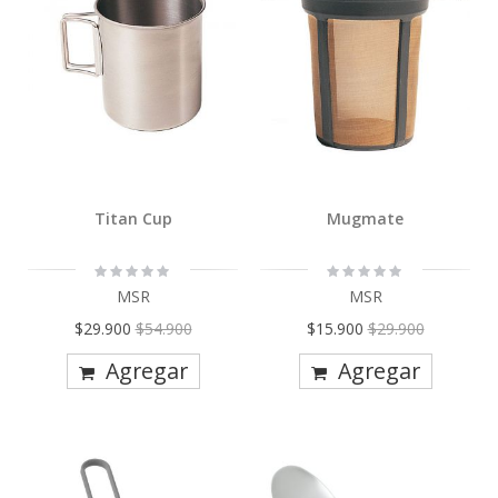
Titan Cup
Mugmate
Rating:
Rating:
0%
0%
MSR
MSR
Precio
Precio
$29.900
$54.900
$15.900
$29.900
Especial
Especial
Agregar
Agregar