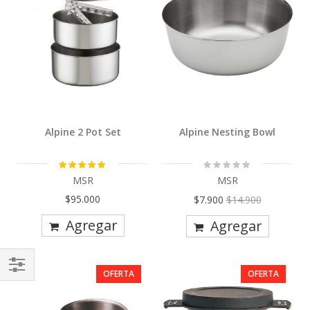
Alpine 2 Pot Set
Alpine Nesting Bowl
Calificación:
Rating:
100%
0%
MSR
MSR
Precio
$95.000
$7.900
$14.900
Especial
Agregar
Agregar
OFERTA
OFERTA
Comprar
Por