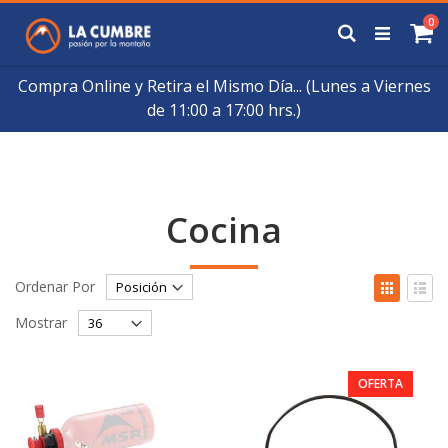
Saltar
art
0
a
Buscar
Ca
Contenido
Compra Online y Retira el Mismo Día... (Lunes a Viernes
de 11:00 a 17:00 hrs.)
Cocina
Fijar
Ver
Ordenar Por
Órden
como
Cuadrícul
List
Descendente
Mostrar
OFERTA