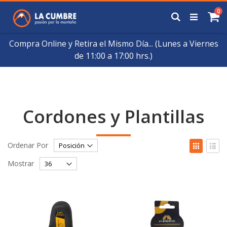
Saltar
art
0
a
Buscar
Ca
Contenido
Compra Online y Retira el Mismo Día... (Lunes a Viernes
de 11:00 a 17:00 hrs.)
Cordones y Plantillas
Fijar
Ver
Ordenar Por
Órden
como
Cuadrícul
List
Descendente
Mostrar