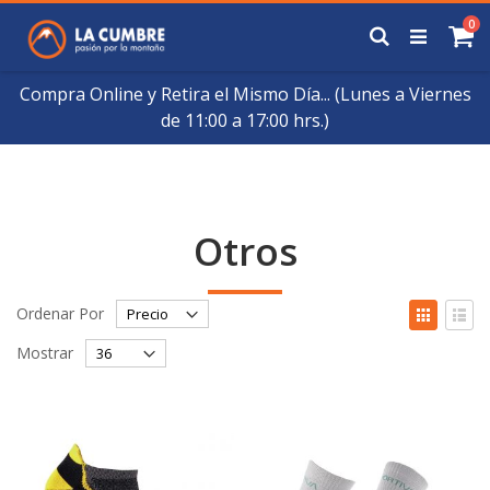
Saltar
art
0
a
Buscar
Ca
Contenido
Compra Online y Retira el Mismo Día... (Lunes a Viernes
de 11:00 a 17:00 hrs.)
Otros
Fijar
Ver
Ordenar Por
Órden
como
Cuadrícul
List
Descendente
Mostrar