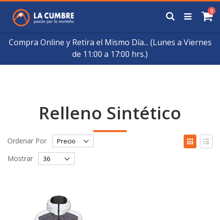
Saltar
art
0
a
Buscar
Ca
Contenido
Compra Online y Retira el Mismo Día... (Lunes a Viernes
de 11:00 a 17:00 hrs.)
Relleno Sintético
Fijar
Ver
Ordenar Por
Órden
como
Cuadrícul
List
Descendente
Mostrar