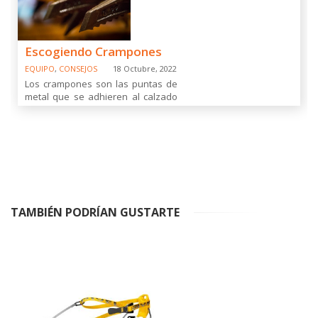
Escogiendo Crampones
EQUIPO
,
CONSEJOS
18 Octubre, 2022
Los crampones son las puntas de
metal que se adhieren al calzado
de montaña con el fin de otorgarle
tracción y agarre en superficies de
nieve y hielo. Su uso permite
caminar seguro por glaciares [...]
TAMBIÉN PODRÍAN GUSTARTE