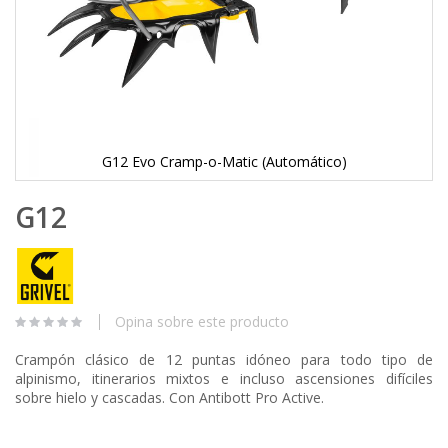
G12 Evo Cramp-o-Matic (Automático)
Skip
G12
to
the
beginning
of
the
images
Opina sobre este producto
gallery
Crampón clásico de 12 puntas idóneo para todo tipo de
alpinismo, itinerarios mixtos e incluso ascensiones difíciles
sobre hielo y cascadas. Con Antibott Pro Active.