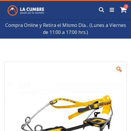
Saltar
art
0
a
Buscar
Ca
Contenido
Compra Online y Retira el Mismo Día... (Lunes a Viernes
de 11:00 a 17:00 hrs.)
Skip
to
the
end
of
the
images
gallery