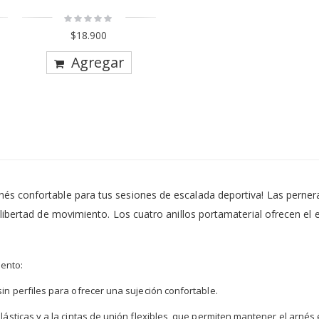
Rating:
0%
$18.900
Agregar
s confortable para tus sesiones de escalada deportiva! Las perneras
ibertad de movimiento. Los cuatro anillos portamaterial ofrecen el es
ento:
in perfiles para ofrecer una sujeción confortable.
ásticas y a la cintas de unión flexibles, que permiten mantener el arnés 