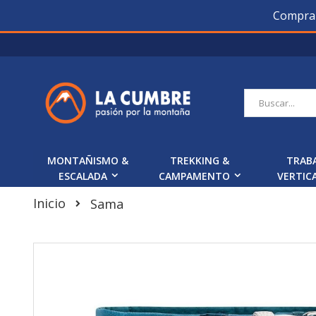
Compra O
Saltar
a
Contenido
Buscar
MONTAÑISMO &
TREKKING &
TRAB
ESCALADA
CAMPAMENTO
VERTIC
Inicio
Sama
Skip
to
the
end
of
the