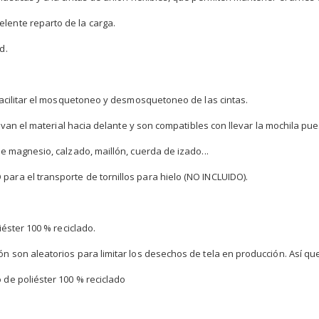
lente reparto de la carga.
d.
 facilitar el mosquetoneo y desmosquetoneo de las cintas.
llevan el material hacia delante y son compatibles con llevar la mochila pue
de magnesio, calzado, maillón, cuerda de izado...
ara el transporte de tornillos para hielo (NO INCLUIDO).
iéster 100 % reciclado.
ón son aleatorios para limitar los desechos de tela en producción. Así qu
 de poliéster 100 % reciclado