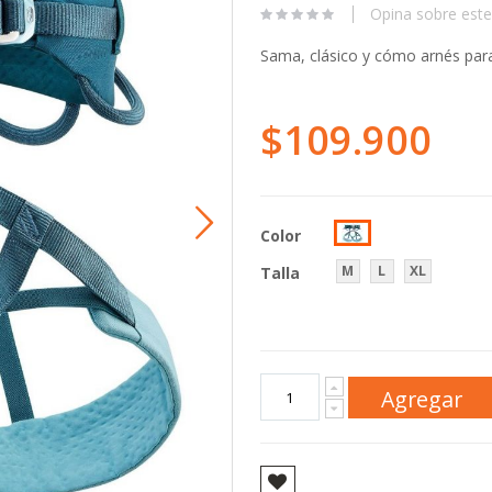
Opina sobre este
Sama, clásico y cómo arnés para
$109.900
Color
M
L
XL
Talla
Agregar