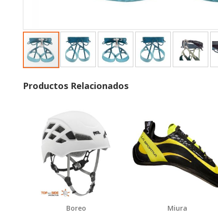
Skip
to
Productos Relacionados
the
beginning
of
the
images
gallery
Boreo
Miura