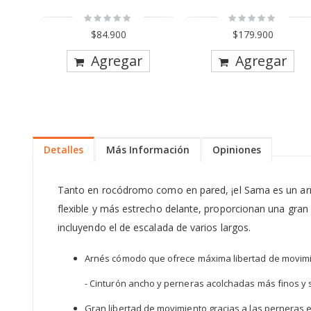
Rating:
Rating:
0%
0%
$84.900
$179.900
Agregar
Agregar
Detalles
Más Información
Opiniones
Tanto en rocódromo como en pared, ¡el Sama es un arné
flexible y más estrecho delante, proporcionan una gran l
incluyendo el de escalada de varios largos.
Arnés cómodo que ofrece máxima libertad de movimi
- Cinturón ancho y perneras acolchadas más finos y s
Gran libertad de movimiento gracias a las perneras el