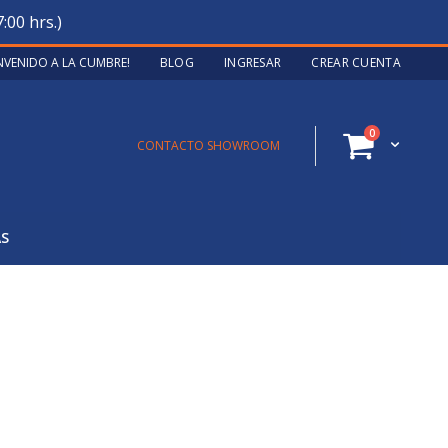
:00 hrs.)
ENVENIDO A LA CUMBRE!
BLOG
INGRESAR
CREAR CUENTA
artículos
0
Cart
CONTACTO SHOWROOM
AS