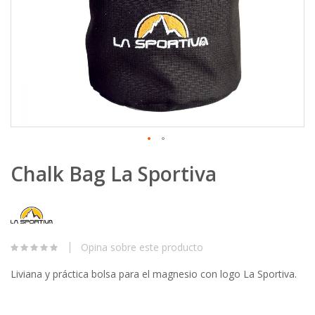
Skip
Chalk Bag La Sportiva
to
the
beginning
of
the
images
Opina sobre este producto
gallery
Liviana y práctica bolsa para el magnesio con logo La Sportiva.