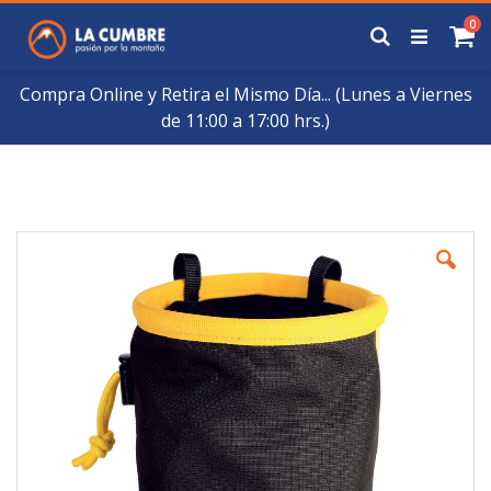
Saltar
art
0
a
Buscar
Ca
Contenido
Compra Online y Retira el Mismo Día... (Lunes a Viernes
de 11:00 a 17:00 hrs.)
Skip
to
the
end
of
the
images
gallery