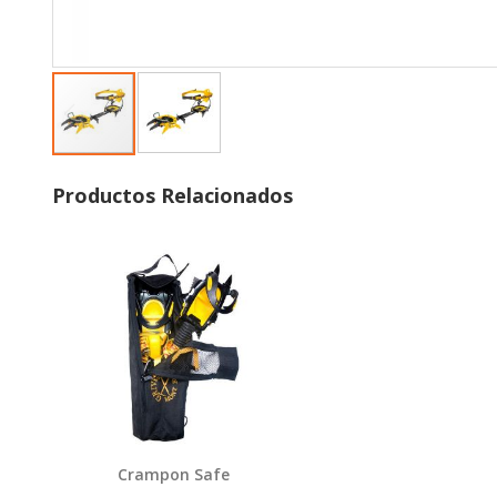
Skip
to
Productos Relacionados
the
beginning
of
Agregar
the
images
gallery
Crampon Safe