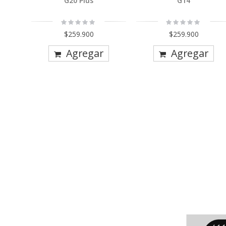
G20 Plus
G14
Rating:
Rating:
0%
0%
$259.900
$259.900
Agregar
Agregar