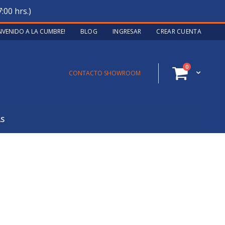
:00 hrs.)
ENVENIDO A LA CUMBRE!
BLOG
INGRESAR
CREAR CUENTA
artículos
0
Cart
CONTACTO SHOWROOM
AS