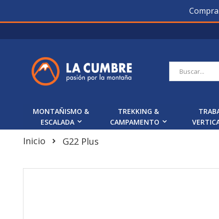
Compra O
Saltar
a
Contenido
Buscar
MONTAÑISMO &
TREKKING &
TRAB
ESCALADA
CAMPAMENTO
VERTIC
Inicio
G22 Plus
Skip
to
the
end
of
the