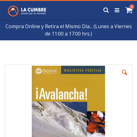
Saltar
art
0
a
Buscar
Ca
Contenido
Compra Online y Retira el Mismo Día... (Lunes a Viernes
de 11:00 a 17:00 hrs.)
Skip
to
the
end
of
the
images
gallery