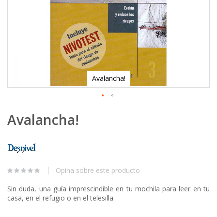
Avalancha!
Skip
Avalancha!
to
the
beginning
of
the
images
Opina sobre este producto
gallery
Sin duda, una guía imprescindible en tu mochila para leer en tu
casa, en el refugio o en el telesilla.