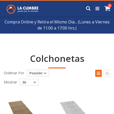
Saltar
art
0
a
Buscar
Ca
Contenido
Compra Online y Retira el Mismo Día... (Lunes a Viernes
de 11:00 a 17:00 hrs.)
Colchonetas
Fijar
Ver
Ordenar Por
Órden
como
Cuadrícul
List
Descendente
Mostrar