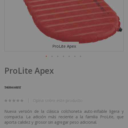
ProLite Apex
Skip
ProLite Apex
to
the
beginning
of
the
images
Opina sobre este producto
gallery
Nueva versión de la clásica colchoneta auto-inflable ligera y
compacta. La adición más reciente a la familia ProLite, que
aporta calidez y grosor sin agregar peso adicional.