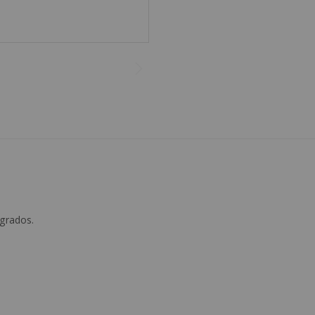
T
 grados.