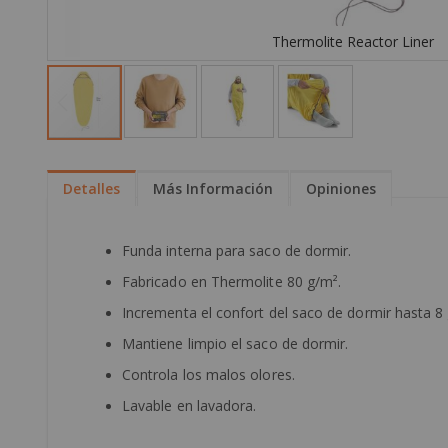
Thermolite Reactor Liner
Skip
to
the
Detalles
Más Información
Opiniones
beginning
of
the
Funda interna para saco de dormir.
images
Fabricado en Thermolite 80 g/m².
gallery
Incrementa el confort del saco de dormir hasta 8
Mantiene limpio el saco de dormir.
Controla los malos olores.
Lavable en lavadora.