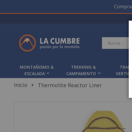
Compra O
Saltar
a
Contenido
Buscar
MONTAÑISMO &
TREKKING &
TRAB
ESCALADA
CAMPAMENTO
VERTIC
Inicio
Thermolite Reactor Liner
Skip
to
the
end
of
the