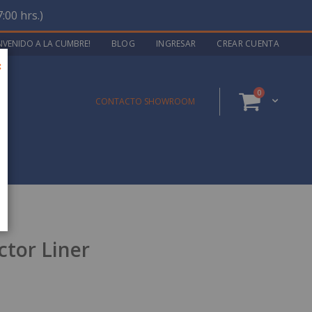
:00 hrs.)
ENVENIDO A LA CUMBRE!
BLOG
INGRESAR
CREAR CUENTA
Close
artículos
0
Cart
CONTACTO SHOWROOM
AS
ctor Liner