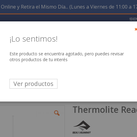
nline y Retira el Mismo Día... (Lunes a Viernes de 11:00 a 17
!BI
¡Lo sentimos!
Este producto se encuentra agotado, pero puedes revisar
Buscar
otros productos de tu interés
AJOS
MARCAS
OFERT
HOMBRE
MUJER
ALES
Ver productos
Thermolite Rea