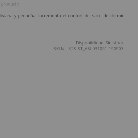
 producto
liviana y pequeña. Incrementa el confort del saco de dormir
Disponibilidad:
Sin stock
SKU
STS-ST_ASL031061-190903