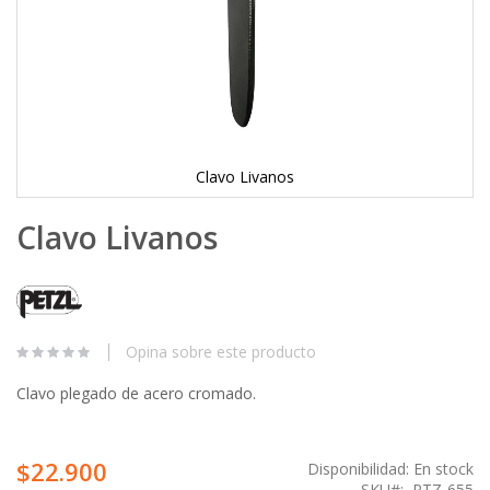
Clavo Livanos
Skip
Clavo Livanos
to
the
beginning
of
the
images
Opina sobre este producto
gallery
Clavo plegado de acero cromado.
$22.900
Disponibilidad:
En stock
SKU
PTZ-655