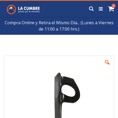
Saltar
art
0
a
Buscar
Ca
Contenido
Compra Online y Retira el Mismo Día... (Lunes a Viernes
de 11:00 a 17:00 hrs.)
Skip
to
the
end
of
the
images
gallery