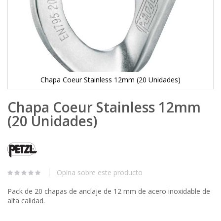
Chapa Coeur Stainless 12mm (20 Unidades)
Skip
Chapa Coeur Stainless 12mm
to
the
(20 Unidades)
beginning
of
the
images
gallery
Opina sobre este producto
Pack de 20 chapas de anclaje de 12 mm de acero inoxidable de
alta calidad.