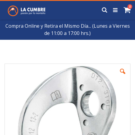
Saltar
art
0
a
Buscar
Ca
Contenido
Compra Online y Retira el Mismo Día... (Lunes a Viernes
de 11:00 a 17:00 hrs.)
Skip
to
the
end
of
the
images
gallery