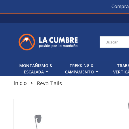
Compra O
Saltar
a
Contenido
Buscar
MONTAÑISMO &
TREKKING &
TRAB
ESCALADA
CAMPAMENTO
VERTIC
Inicio
Revo Tails
Skip
to
the
end
of
the