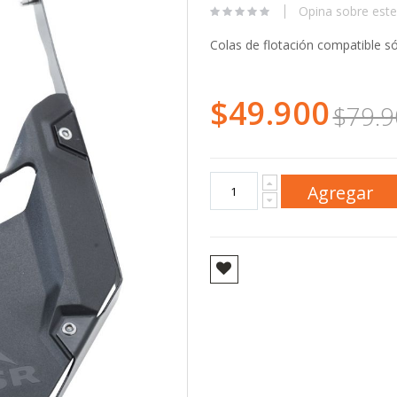
Opina sobre este
Colas de flotación compatible s
$49.900
Precio
$79.9
Especial
Agregar