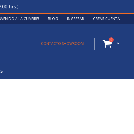
:00 hrs.)
ENVENIDO A LA CUMBRE!
BLOG
INGRESAR
CREAR CUENTA
artículos
0
Cart
CONTACTO SHOWROOM
AS