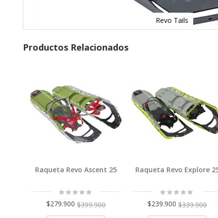
Revo Tails
Skip
to
Productos Relacionados
the
beginning
of
the
images
gallery
Raqueta Revo Ascent 25
Raqueta Revo Explore 2
Rating:
Rating:
0%
0%
$279.900
$239.900
$399.900
$339.900