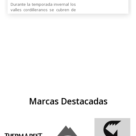
Durante la temporada invernal los
valles cordilleranos se cubren de
un blanco manto de nieve que
exacerba la belleza de las
montañas; ir a caminar a sus pies
o ascenderlas en invierno ofrece
una [...]
Marcas Destacadas