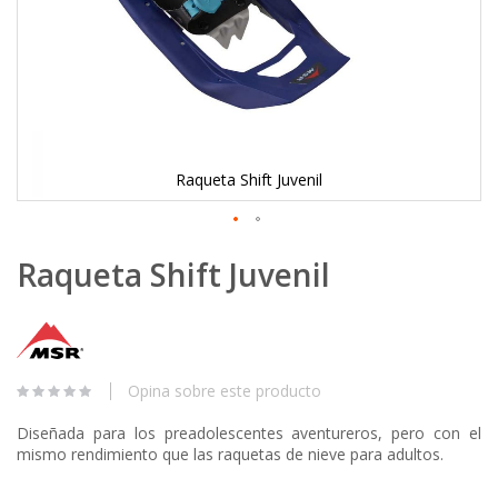
Raqueta Shift Juvenil
Skip
Raqueta Shift Juvenil
to
the
beginning
of
the
images
Opina sobre este producto
gallery
Diseñada para los preadolescentes aventureros, pero con el
mismo rendimiento que las raquetas de nieve para adultos.