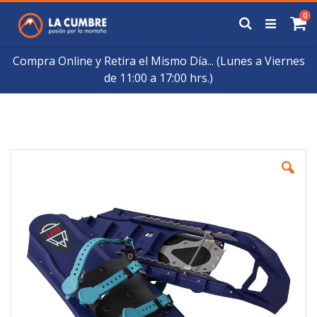
Saltar
art
0
a
Buscar
Ca
Contenido
Compra Online y Retira el Mismo Día... (Lunes a Viernes
de 11:00 a 17:00 hrs.)
Skip
to
the
end
of
the
images
gallery