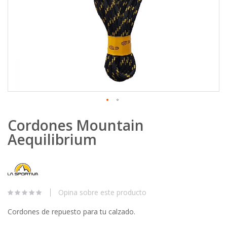
Skip
Cordones Mountain
to
the
Aequilibrium
beginning
of
the
images
gallery
Opina sobre este producto
Cordones de repuesto para tu calzado.