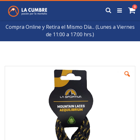
Saltar
art
0
a
Buscar
Ca
Contenido
Compra Online y Retira el Mismo Día... (Lunes a Viernes
de 11:00 a 17:00 hrs.)
Skip
to
the
end
of
the
images
gallery