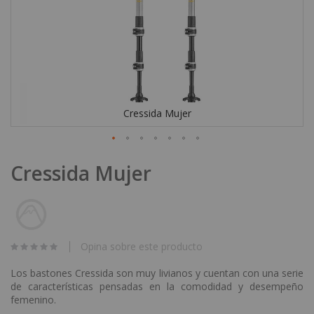
Cressida Mujer
Skip
Cressida Mujer
to
the
beginning
of
the
images
Opina sobre este producto
gallery
Los bastones Cressida son muy livianos y cuentan con una serie
de características pensadas en la comodidad y desempeño
femenino.