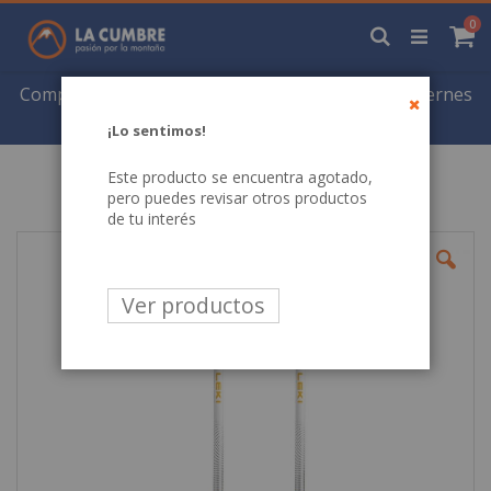
Saltar
art
0
a
Buscar
Ca
Contenido
Compra Online y Retira el Mismo Día... (Lunes a Viernes
de 11:00 a 17:00 hrs.)
¡Lo sentimos!
Close
Este producto se encuentra agotado,
pero puedes revisar otros productos
de tu interés
Skip
to
the
Ver productos
end
of
the
images
gallery