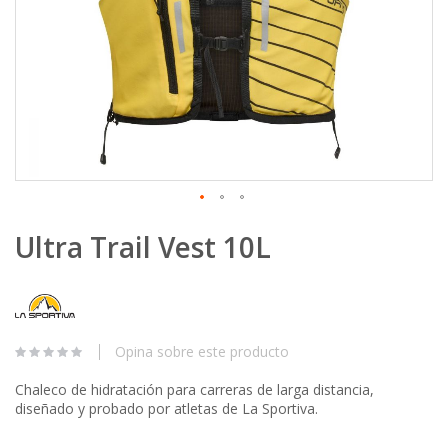
Skip
Ultra Trail Vest 10L
to
the
beginning
of
the
images
Opina sobre este producto
gallery
Chaleco de hidratación para carreras de larga distancia,
diseñado y probado por atletas de La Sportiva.