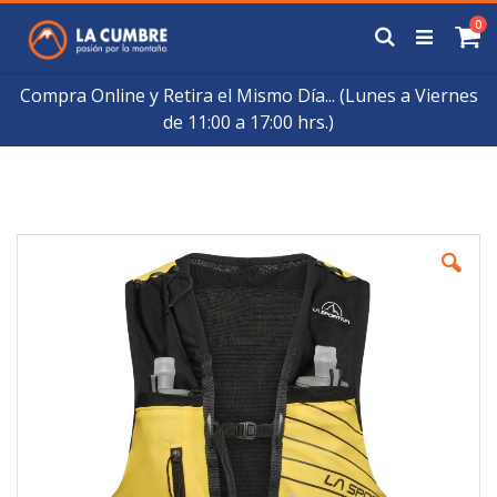
Saltar
art
0
a
Buscar
Ca
Contenido
Compra Online y Retira el Mismo Día... (Lunes a Viernes
de 11:00 a 17:00 hrs.)
Skip
to
the
end
of
the
images
gallery