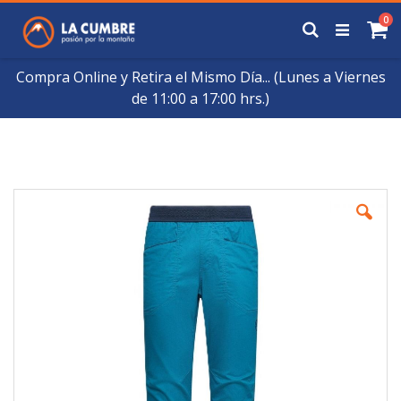
Saltar
art
0
a
Buscar
Ca
Contenido
Compra Online y Retira el Mismo Día... (Lunes a Viernes
de 11:00 a 17:00 hrs.)
Skip
to
the
end
of
the
images
gallery