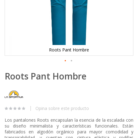
Roots Pant Hombre
Skip
Roots Pant Hombre
to
the
beginning
of
the
images
Opina sobre este producto
gallery
Los pantalones Roots encapsulan la esencia de la escalada con
su diseño minimalista y características funcionales. Están
fabricados en algodón orgánico para mayor comodidad y
transpirabilidad, y cuentan con cintura elástica y rodillas