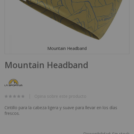
Mountain Headband
Skip
Mountain Headband
to
the
beginning
of
the
images
Opina sobre este producto
gallery
Cintillo para la cabeza ligera y suave para llevar en los días
frescos.
Disponibilidad:
Sin stock