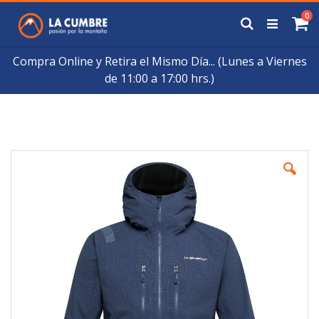
Saltar
art
0
a
Buscar
Ca
Contenido
Compra Online y Retira el Mismo Día... (Lunes a Viernes
de 11:00 a 17:00 hrs.)
Skip
to
the
end
of
the
images
gallery