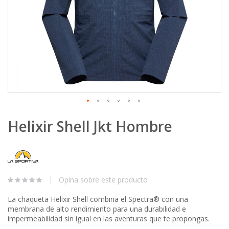
Skip
Helixir Shell Jkt Hombre
to
the
beginning
of
the
images
Opina sobre este producto
gallery
La chaqueta Helixir Shell combina el Spectra® con una
membrana de alto rendimiento para una durabilidad e
impermeabilidad sin igual en las aventuras que te propongas.