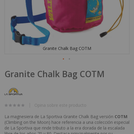
Granite Chalk Bag COTM
Skip
Granite Chalk Bag COTM
to
the
beginning
of
the
images
Opina sobre este producto
gallery
La magnesiera de La Sportiva Granite Chalk Bag versión
COTM
(Climbing on the Moon) hace referencia a una colección especial
de La Sportiva que rinde tributo a la era dorada de la escalada
libre de los años 70 y 80. Destaca principalmente por su