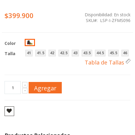
$399.900
Disponibilidad:
En stock
SKU
LSP-I-ZFMS096
Color
41
41.5
42
42.5
43
43.5
44.5
45.5
46
Talla
Tabla de Tallas
Agregar