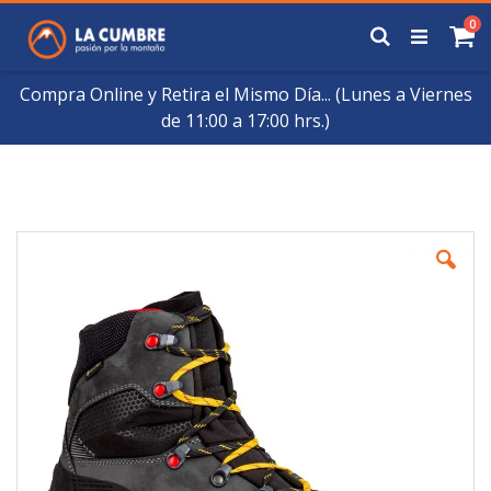
Saltar
art
0
a
Buscar
Ca
Contenido
Compra Online y Retira el Mismo Día... (Lunes a Viernes
de 11:00 a 17:00 hrs.)
Skip
to
the
end
of
the
images
gallery