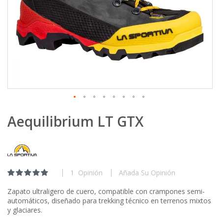
Skip
Aequilibrium LT GTX
to
the
beginning
of
the
images
1
Opinión
Añada Su Opinión
Calificación:
gallery
100
100
% of
Zapato ultraligero de cuero, compatible con crampones semi-
automáticos, diseñado para trekking técnico en terrenos mixtos
y glaciares.