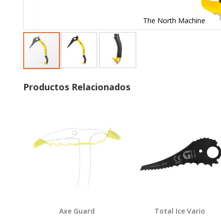
The North Machine
Skip
to
Productos Relacionados
the
beginning
of
Agregar
Agregar
the
images
gallery
Axe Guard
Total Ice Vario