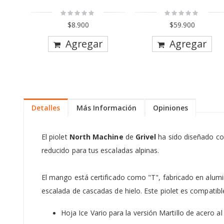
Rating:
Rating:
0%
0%
$8.900
$59.900
Agregar
Agregar
Detalles
Más Información
Opiniones
El piolet
North Machine
de
Grivel
ha sido diseñado co
reducido para tus escaladas alpinas.
El mango está certificado como "T", fabricado en alumi
escalada de cascadas de hielo. Este piolet es compatible
Hoja Ice Vario para la versión Martillo de acero a