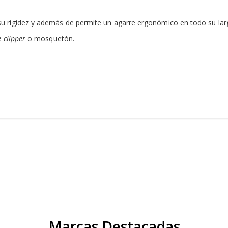
u rigidez y además de permite un agarre ergonómico en todo su lar
e clipper
o mosquetón.
Marcas Destacadas