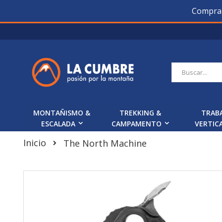
Compra O
Saltar
a
Contenido
Buscar
MONTAÑISMO &
TREKKING &
TRAB
ESCALADA
CAMPAMENTO
VERTIC
Inicio
The North Machine
Skip
to
the
end
of
the