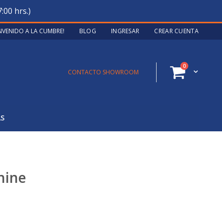
:00 hrs.)
ENVENIDO A LA CUMBRE!
BLOG
INGRESAR
CREAR CUENTA
artículos
0
Cart
CONTACTO SHOWROOM
AS
hine