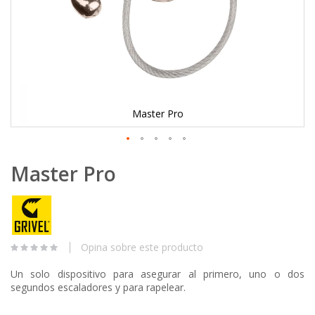
Master Pro
Skip
Master Pro
to
the
beginning
of
the
images
Opina sobre este producto
gallery
Un solo dispositivo para asegurar al primero, uno o dos
segundos escaladores y para rapelear.