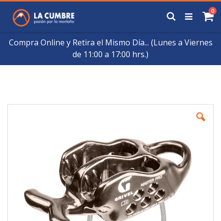
Saltar
art
0
a
Buscar
Ca
Contenido
Compra Online y Retira el Mismo Día... (Lunes a Viernes
de 11:00 a 17:00 hrs.)
Skip
to
the
end
of
the
images
gallery