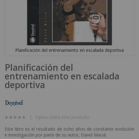
Planificación del entrenamiento en escalada deportiva
Skip
Planificación del
to
the
entrenamiento en escalada
beginning
deportiva
of
the
images
gallery
Opina sobre este producto
Este libro es el resultado de ocho años de constante evolución
e investigación por parte de su autor, David Macià.