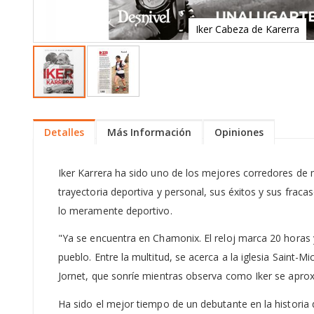
Iker Cabeza de Karerra
Skip
to
the
Detalles
Más Información
Opiniones
beginning
of
the
Iker Karrera ha sido uno de los mejores corredores de 
images
trayectoria deportiva y personal, sus éxitos y sus fracas
gallery
lo meramente deportivo.
"Ya se encuentra en Chamonix. El reloj marca 20 horas 
pueblo. Entre la multitud, se acerca a la iglesia Saint-
Jornet, que sonríe mientras observa como Iker se aprox
Ha sido el mejor tiempo de un debutante en la historia