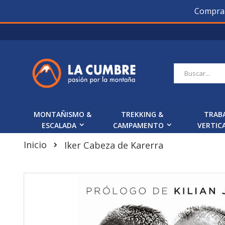
Compra O
Saltar
a
Contenido
Buscar
MONTAÑISMO &
TREKKING &
TRAB
ESCALADA
CAMPAMENTO
VERTIC
Inicio
Iker Cabeza de Karerra
Skip
to
the
end
of
the