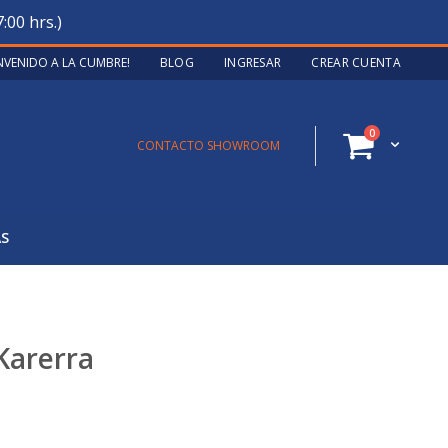
:00 hrs.)
ENVENIDO A LA CUMBRE!
BLOG
INGRESAR
CREAR CUENTA
artículos
0
Cart
CONTACTO SHOWROOM
AS
Karerra