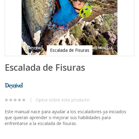
Escalada de Fisuras
Skip
Escalada de Fisuras
to
the
beginning
of
the
images
Opina sobre este producto
gallery
Este manual nace para ayudar a los escaladores ya iniciados
que quieran aprender o mejorar sus habilidades para
enfrentarse a la escalada de fisuras.