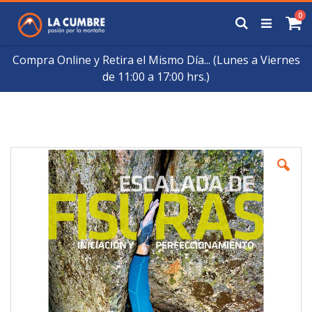
Saltar
art
0
a
Buscar
Ca
Contenido
Compra Online y Retira el Mismo Día... (Lunes a Viernes
de 11:00 a 17:00 hrs.)
Skip
to
the
end
of
the
images
gallery