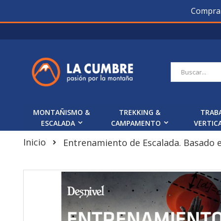
Compra O
Saltar
a
Contenido
Buscar
MONTAÑISMO &
TREKKING &
TRAB
ESCALADA
CAMPAMENTO
VERTIC
Inicio
Entrenamiento de Escalada. Basado en
Skip
to
the
end
of
the