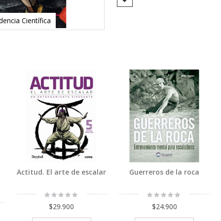
encia Científica
Agregar
Agregar
Actitud. El arte de escalar
Guerreros de la roca
Rating:
Rating:
0%
0%
$29.900
$24.900