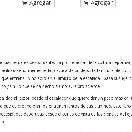
Agregar
Agregar
tualmente es desbordante. La proliferación de la cultura deportiva,
a facilitado enormemente la práctica de un deporte tan increíble com
e que entrena –y no solo en el ámbito de la escalada– basa sus ejerc
 no gain, lo que se ha hecho siempre, la bro science...
 calidad al lector, desde el escalador que quiere dar un paso más e
ivo que quiere mejorar los entrenamientos de sus alumnos. Este lib
necesidades deportivas desde el punto de vista de las ciencias del eje
ia.