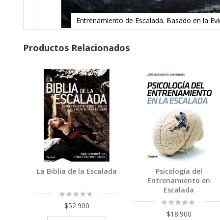
Entrenamiento de Escalada. Basado en la Evid
Skip
to
Productos Relacionados
the
beginning
of
Agregar
Agregar
the
images
gallery
La Biblia de la Escalada
Psicología del
Entrenamiento en
Escalada
Rating:
0%
Rating:
$52.900
0%
$18.900