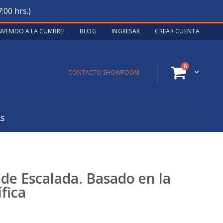
:00 hrs.)
ENVENIDO A LA CUMBRE!
BLOG
INGRESAR
CREAR CUENTA
artículos
0
Cart
CONTACTO SHOWROOM
AS
de Escalada. Basado en la
fica