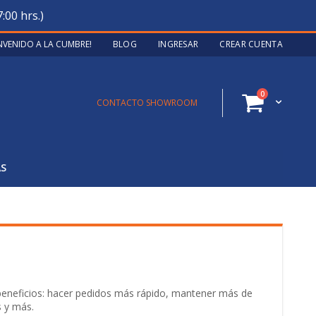
:00 hrs.)
ENVENIDO A LA CUMBRE!
BLOG
INGRESAR
CREAR CUENTA
artículos
0
Cart
CONTACTO SHOWROOM
AS
 beneficios: hacer pedidos más rápido, mantener más de
s y más.