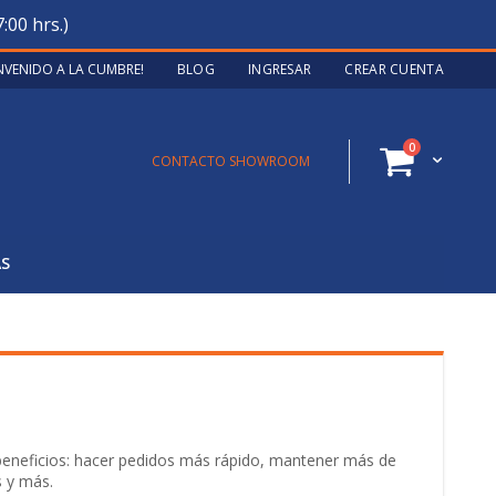
:00 hrs.)
ENVENIDO A LA CUMBRE!
BLOG
INGRESAR
CREAR CUENTA
artículos
0
Cart
CONTACTO SHOWROOM
AS
 beneficios: hacer pedidos más rápido, mantener más de
s y más.