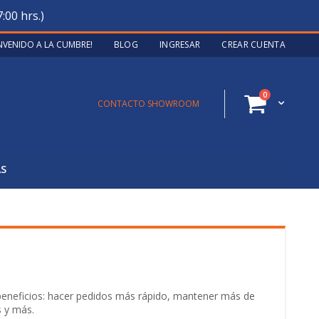
:00 hrs.)
ENVENIDO A LA CUMBRE!
BLOG
INGRESAR
CREAR CUENTA
artículos
0
Cart
CONTACTO SHOWROOM
AS
 beneficios: hacer pedidos más rápido, mantener más de
s y más.