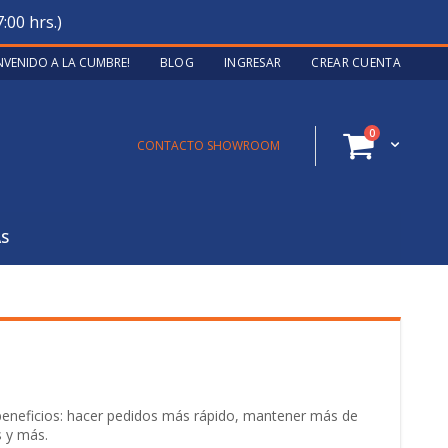
:00 hrs.)
ENVENIDO A LA CUMBRE!
BLOG
INGRESAR
CREAR CUENTA
artículos
0
Cart
CONTACTO SHOWROOM
AS
 beneficios: hacer pedidos más rápido, mantener más de
s y más.