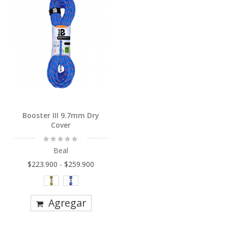
Booster III 9.7mm Dry
Cover
Rating:
0%
Beal
$223.900
-
$259.900
Agregar