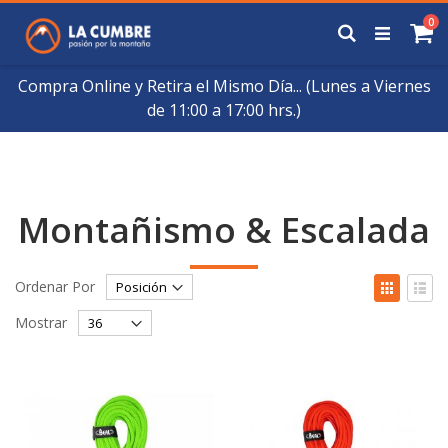
Saltar
art
0
a
Buscar
Ca
Contenido
Compra Online y Retira el Mismo Día... (Lunes a Viernes
de 11:00 a 17:00 hrs.)
Montañismo & Escalada
Fijar
Ver
Ordenar Por
Órden
como
Cuadrícul
List
Descendente
Mostrar