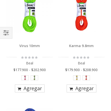
Comprar
Virus 10mm
Karma 9.8mm
Por
Rating:
Rating:
0%
0%
Beal
Beal
$177.900
-
$202.900
$179.900
-
$208.900
Agregar
Agregar