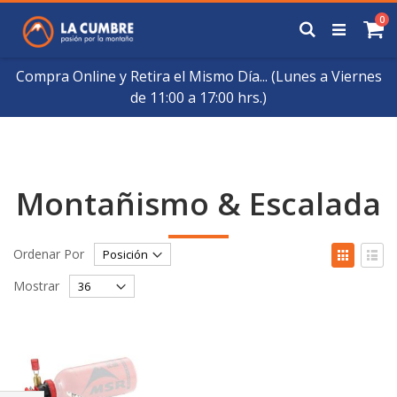
Saltar
art
0
a
Buscar
Ca
Contenido
Compra Online y Retira el Mismo Día... (Lunes a Viernes
de 11:00 a 17:00 hrs.)
Montañismo & Escalada
Fijar
Ver
Ordenar Por
Órden
como
Cuadrícul
List
Descendente
Mostrar