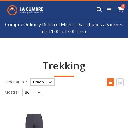
Saltar
art
0
a
Buscar
Ca
Contenido
Compra Online y Retira el Mismo Día... (Lunes a Viernes
de 11:00 a 17:00 hrs.)
Trekking
Fijar
Ver
Ordenar Por
Órden
como
Cuadrícul
List
Descendente
Mostrar