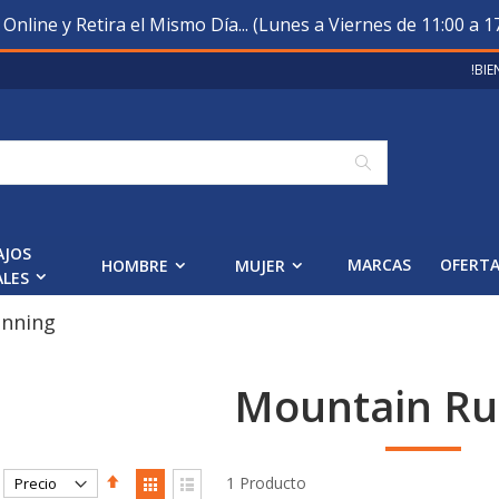
nline y Retira el Mismo Día... (Lunes a Viernes de 11:00 a 17
!BI
Buscar
AJOS
MARCAS
OFERT
HOMBRE
MUJER
ALES
nning
Mountain Ru
cto
Fijar
Ver
1
Producto