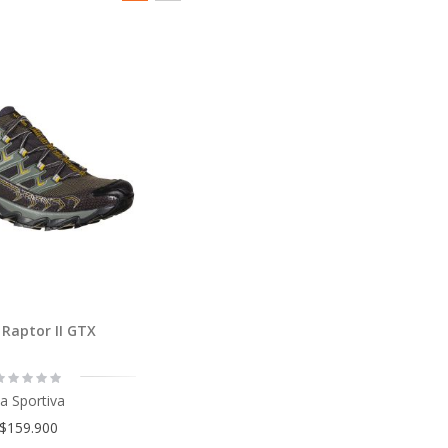
Órden
como
Cuadrícula
Lista
Descendente
 Raptor II GTX
ating:
0%
a Sportiva
$159.900