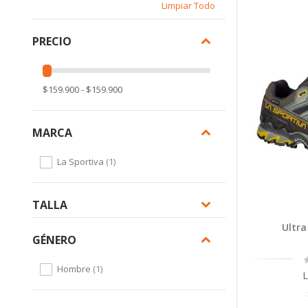
Limpiar Todo
PRECIO
$159.900 - $159.900
MARCA
item
La Sportiva
1
TALLA
Ultra
GÉNERO
R
item
Hombre
1
L