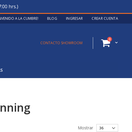
:00 hrs.)
ENVENIDO A LA CUMBRE!
BLOG
INGRESAR
CREAR CUENTA
artículos
0
Cart
CONTACTO SHOWROOM
AS
nning
Mostrar