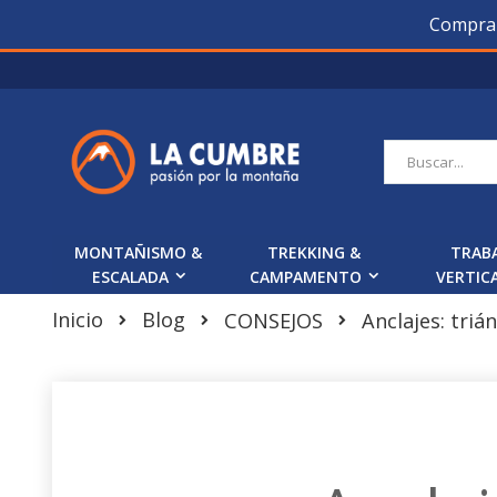
Compra O
Saltar
a
Contenido
Buscar
MONTAÑISMO &
TREKKING &
TRAB
ESCALADA
CAMPAMENTO
VERTIC
Inicio
Blog
Anclajes: triá
CONSEJOS