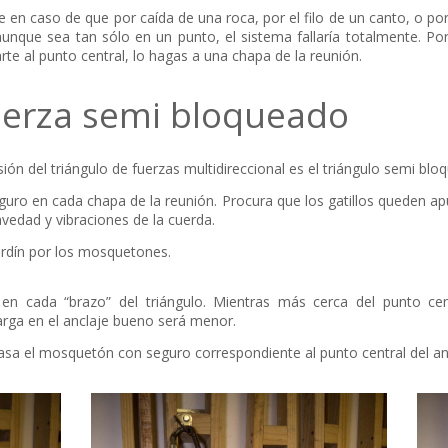
e en caso de que por caída de una roca, por el filo de un canto, o p
 aunque sea tan sólo en un punto, el sistema fallaría totalmente. Por 
 al punto central, lo hagas a una chapa de la reunión.
uerza semi bloqueado
sión del triángulo de fuerzas multidireccional es el triángulo semi blo
uro en cada chapa de la reunión. Procura que los gatillos queden ap
avedad y vibraciones de la cuerda.
cordín por los mosquetones.
n cada “brazo” del triángulo. Mientras más cerca del punto cen
arga en el anclaje bueno será menor.
pasa el mosquetón con seguro correspondiente al punto central del an