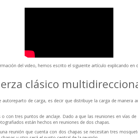
mación del video, hemos escrito el siguiente artículo explicando en de
erza clásico multidireccion
e autoreparto de carga, es decir que distribuye la carga de manera a
 o con tres puntos de anclaje. Dado a que las reuniones en vías de
otografiados están hechos en reuniones de dos chapas.
 una reunión que cuenta con dos chapas se necesitan tres mosqueto
hapas y otro será el punto central de la reunión.