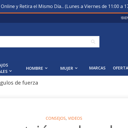
nline y Retira el Mismo Día... (Lunes a Viernes de 11:00 a 17
!BI
Buscar
AJOS
MARCAS
OFERT
HOMBRE
MUJER
ALES
ngulos de fuerza
CONSEJOS
,
VIDEOS