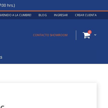
:00 hrs.)
ENVENIDO A LA CUMBRE!
BLOG
INGRESAR
CREAR CUENTA
artículos
0
Cart
CONTACTO SHOWROOM
AS